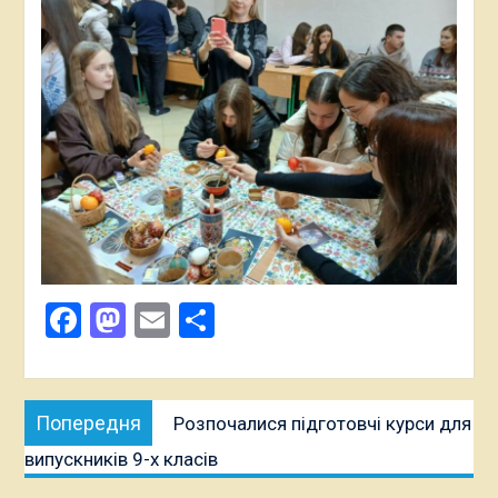
Facebook
Mastodon
Email
Поділитися
Навігація
Попередня
Попередня
Розпочалися підготовчі курси для
записів
публікація:
випускників 9-х класів