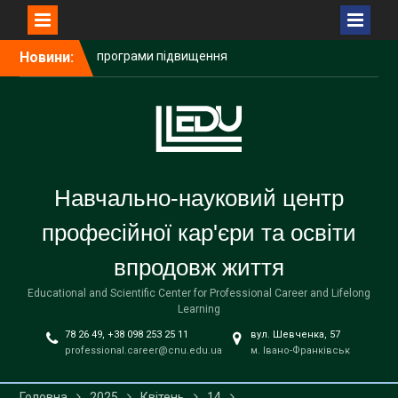
Перейти
Новини:
Учасники табору
до
«Смерічка» підкорили
вмісту
гору Костел разом із
науковцями Карпатського
університету
Факультет управління,
фізико-технічний та
факультет математики та
Навчально-науковий центр
інформатики в СОК
«Смерічка»
професійної кар'єри та освіти
«Гроші ходять за
впродовж життя
вчителем»: обирайте
програми підвищення
Educational and Scientific Center for Professional Career and Lifelong
кваліфікації КНУВС
Learning
78 26 49, +38 098 253 25 11
вул. Шевченка, 57
professional.career@cnu.edu.ua
м. Івано-Франківськ
Головна
2025
Квітень
14